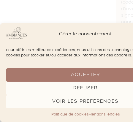
(cad
d’invi
signa
nous
vous
Gérer le consentement
prop
de
pens
Pour offrir les meilleures expériences, nous utilisons des technologie
les
cookies pour stocker et/ou accéder aux informations des appareils.
créat
dans
un
ACCEPTER
souc
envi
REFUSER
upcyc
réem
VOIR LES PRÉFÉRENCES
de
mati
Politique de cookies
Mentions légales
pour
créer